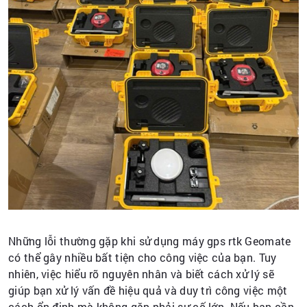
Những lỗi thường gặp khi sử dụng máy gps rtk Geomate
có thể gây nhiều bất tiện cho công việc của bạn. Tuy
nhiên, việc hiểu rõ nguyên nhân và biết cách xử lý sẽ
giúp bạn xử lý vấn đề hiệu quả và duy trì công việc một
cách ổn định mà không gặp phải sự cố lớn. Nếu bạn cần