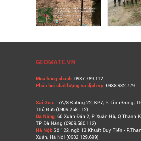
GEOMATE.VN
Mua hàng nhanh:
0937.789.112
Phản hồi chất lượng và dịch vụ:
0988.932.779
​​​​​​Sài Gòn:
17A/8 Đường 22, KP7, P. Linh Đông, T
Thủ Đức (0909.268.112)
Đà Nẵng:
66 Xuân Đán 2, P Xuân Hà, Q Thanh K
TP Đà Nẵng (0909.580.112)
Hà Nội:
Số 122, ngõ 13 Khuất Duy Tiến - P.Tha
Xuân, Hà Nội (0902.129.699)