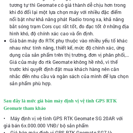
tương tự thì Geomate có giá thành dễ chịu hơn trong
khi đó đổi lại một lựa chọn máy với nhiều đặc điểm
nổi bật như khả năng phát Radio trong xa, khả năng
bắt sóng trạm Cors cục rất tốt, đo đạc tốt ở những địa
hình khó, độ chính xác cao và ổn định.
Giá bán máy đo RTK phụ thuộc vào nhiều yếu tố khác
nhau như: tính năng, thiết kế, mức độ chính xác, ứng
dụng của sản phẩm trên thị trường, đơn vị phân phối,…
Giá của máy đo rtk Geomate không hề nhỏ, vì thế
trước khi quyết định đặt mua khách hàng nên cân
nhắc đến nhu cầu và ngân sách của mình để lựa chọn
sản phẩm phù hợp.
Sau đây là mức giá bán máy định vị vệ tinh GPS RTK
Geomate tham khảo
• Máy định vị vệ tinh GPS RTK Geomate SG 20AR với
giá bán 6x.000.000 VNĐ/ bộ sản phẩm
• Giá bán máy định vị GPS RTK Geomate SG7 là